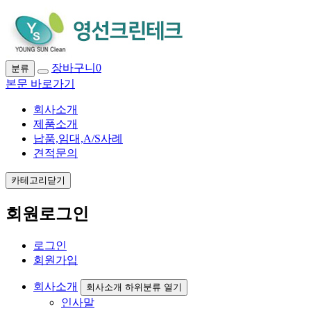
장바구니
0
분류
본문 바로가기
회사소개
제품소개
납품,임대,A/S사례
견적문의
카테고리닫기
회원로그인
로그인
회원가입
회사소개
회사소개 하위분류 열기
인사말