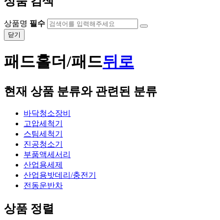
상품 검색
상품명
필수
닫기
패드홀더/패드
뒤로
현재 상품 분류와 관련된 분류
바닥청소장비
고압세척기
스팀세척기
진공청소기
부품액세서리
산업용세제
산업용밧데리/충전기
전동운반차
상품 정렬