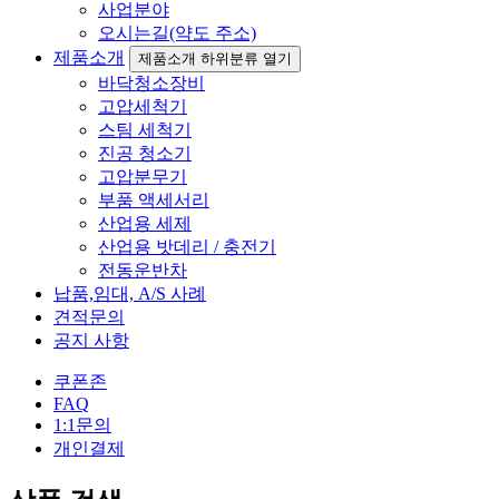
사업분야
오시는길(약도 주소)
제품소개
제품소개 하위분류 열기
바닥청소장비
고압세척기
스팀 세척기
진공 청소기
고압분무기
부품 액세서리
산업용 세제
산업용 밧데리 / 충전기
전동운반차
납품,임대, A/S 사례
견적문의
공지 사항
쿠폰존
FAQ
1:1문의
개인결제